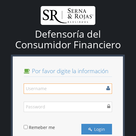
Defensoría del
Consumidor Financiero
Por favor digite la información
Remeber me
Login